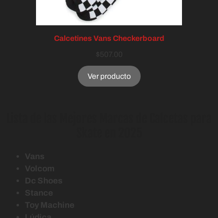
Calcetines Vans Checkerboard
$
507.00
Ver producto
Lista de las Mejores Marcas de Calcetas para
Skate en 2025
Vans
Volcom
Dc Shoes
Stance
Toy Machine
Lúdica