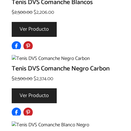
Tenis DVS Comanche Blancos
El
El
$
2,500.00
$
2,206.00
precio
precio
original
actual
Ver Producto
era:
es:
$2,500.00.
$2,206.00.
Tenis DVS Comanche Negro Carbon
El
El
$
2,500.00
$
2,374.00
precio
precio
original
actual
Ver Producto
era:
es:
$2,500.00.
$2,374.00.