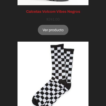
Calcetas Volcom Vibes Negros
$
241.00
Ver producto