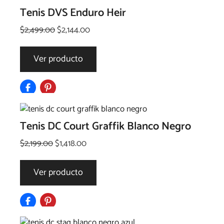
Tenis DVS Enduro Heir
El
El
$
2,499.00
$
2,144.00
precio
precio
original
actual
Ver producto
era:
es:
$2,499.00.
$2,144.00.
Tenis DC Court Graffik Blanco Negro
El
El
$
2,199.00
$
1,418.00
precio
precio
original
actual
Ver producto
era:
es:
$2,199.00.
$1,418.00.