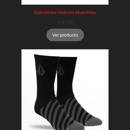
Calcetines Volcom Munchies
$
167.00
Ver producto