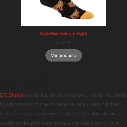
Calcetas Volcom Tigre
$
349.00
Ver producto
Calcetas DC Shoes
DC Shoes
otra de las marcas más genuina del mundo de
la patineta nos ofrece calcetas de muy buena calidad y
muy cómodas para todos los gustos y estilos, desde
calcetines largos hasta cortos en su mayoría con la ya