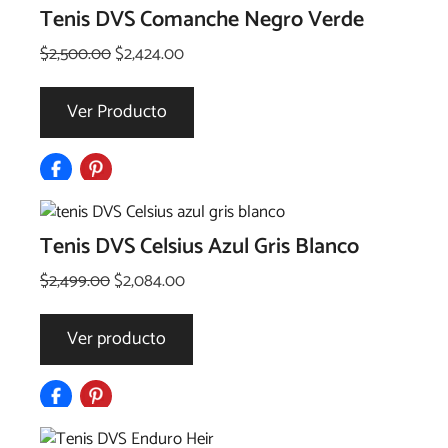
Tenis DVS Comanche Negro Verde
El
El
$
2,500.00
$
2,424.00
precio
precio
original
actual
Ver Producto
era:
es:
$2,500.00.
$2,424.00.
Tenis DVS Celsius Azul Gris Blanco
El
El
$
2,499.00
$
2,084.00
precio
precio
original
actual
Ver producto
era:
es:
$2,499.00.
$2,084.00.