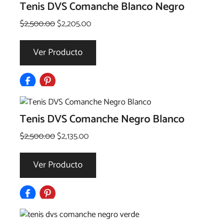
Tenis DVS Comanche Blanco Negro
El
El
$
2,500.00
$
2,205.00
precio
precio
original
actual
Ver Producto
era:
es:
$2,500.00.
$2,205.00.
Tenis DVS Comanche Negro Blanco
El
El
$
2,500.00
$
2,135.00
precio
precio
original
actual
Ver Producto
era:
es:
$2,500.00.
$2,135.00.