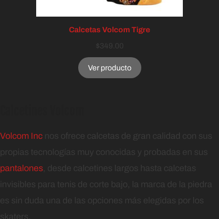
Calcetas Volcom Tigre
$
349.00
Ver producto
Calcetines Volcom
Volcom Inc
nos ofrece calcetas de gran calidad con sus
propias tecnologías muy conocidas y probadas en sus
pantalones
, desde calcetines largos hasta calcetas
invisibles para tenis de corte bajo, la marca de la piedra
es sin duda una de las opciones más elegidas por los
skaters.