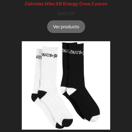
Calcetas Nike SB Energy Crew 2 pares
$
665.00
Ver producto