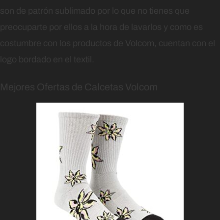
son de patrón sublimado por lo que no tienes que
preocuparte por ellos a la hora de lavarlos y como es
costumbre con los productos de Volcom, cuentan con el
logo bordado en el textil.
Mejores Ofertas de Calcetas Volcom