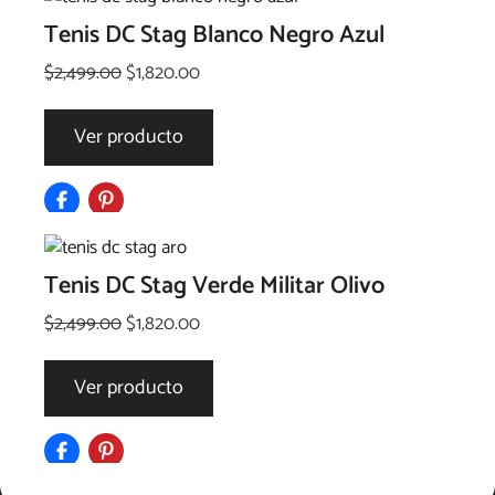
Tenis DC Stag Blanco Negro Azul
El
El
$
2,499.00
$
1,820.00
precio
precio
original
actual
Ver producto
era:
es:
$2,499.00.
$1,820.00.
Tenis DC Stag Verde Militar Olivo
El
El
$
2,499.00
$
1,820.00
precio
precio
original
actual
Ver producto
era:
es:
$2,499.00.
$1,820.00.