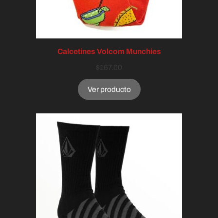
Calcetines Volcom Munchies
$
167.00
Ver producto