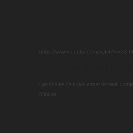
https://www.youtube.com/watch?v=3XIb
Skate Street Femenil Finale
Las finales de skate street femenil comi
México.