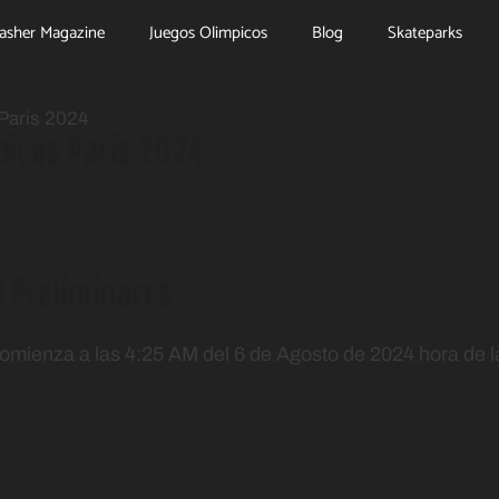
asher Magazine
Juegos Olimpicos
Blog
Skateparks
Paris 2024
picos Paris 2024
 Preliminares
comienza a las 4:25 AM del 6 de Agosto de 2024 hora de l