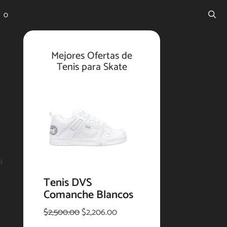
0
Mejores Ofertas de
Tenis para Skate
a
Tenis DVS
Comanche Blancos
E
E
$
2,500.00
$
2,206.00
l
l