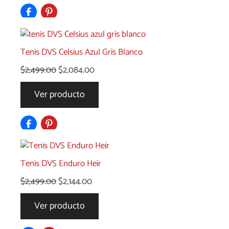
$2,500.00.
$2,424.00.
Tenis DVS Celsius Azul Gris Blanco
El
El
$
2,499.00
$
2,084.00
precio
precio
Ver producto
original
actual
era:
es:
$2,499.00.
$2,084.00.
Tenis DVS Enduro Heir
El
El
$
2,499.00
$
2,144.00
precio
precio
Ver producto
original
actual
era:
es: