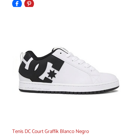
$2,499.00.
$2,144.00.
Tenis DC Court Graffik Blanco Negro