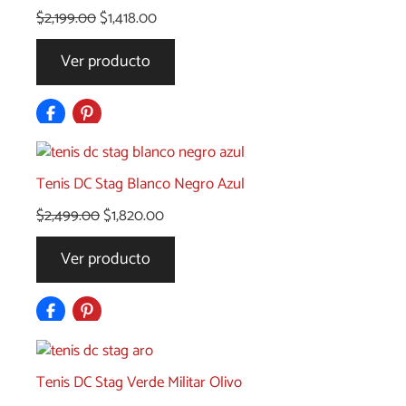
El
El
$
2,199.00
$
1,418.00
precio
precio
Ver producto
original
actual
era:
es:
$2,199.00.
$1,418.00.
Tenis DC Stag Blanco Negro Azul
El
El
$
2,499.00
$
1,820.00
precio
precio
Ver producto
original
actual
era:
es:
$2,499.00.
$1,820.00.
Tenis DC Stag Verde Militar Olivo