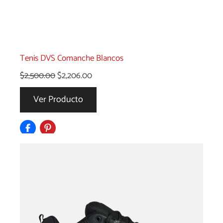
Tenis DVS Comanche Blancos
El
El
$
2,500.00
$
2,206.00
precio
precio
Ver Producto
original
actual
era:
es:
$2,500.00.
$2,206.00.