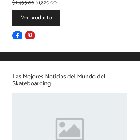
El
El
$
2,499.00
$
1,820.00
precio
precio
Ver producto
original
actual
era:
es:
$2,499.00.
$1,820.00.
Las Mejores Noticias del Mundo del
Skateboarding