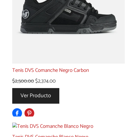
Tenis DVS Comanche Negro Carbon
El
El
$
2,500.00
$
2,374.00
precio
precio
Ver Producto
original
actual
era:
es:
$2,500.00.
$2,374.00.
Tenis DVS Comanche Blanco Negro