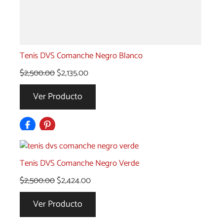
Tenis DVS Comanche Negro Blanco
El
El
$
2,500.00
$
2,135.00
precio
precio
Ver Producto
original
actual
era:
es:
$2,500.00.
$2,135.00.
Tenis DVS Comanche Negro Verde
El
El
$
2,500.00
$
2,424.00
precio
precio
Ver Producto
original
actual
era:
es: