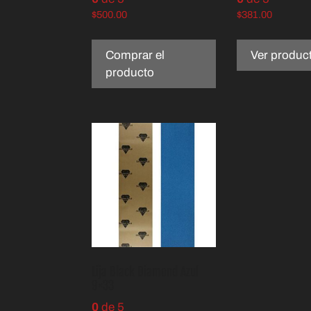
$
500.00
$
381.00
Comprar el
Ver produc
producto
Lija Black Diamond Azul
9×33
0
de 5