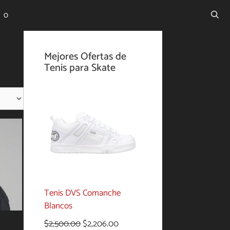
0
Mejores Ofertas de
Tenis para Skate
Tenis DVS Comanche
Blancos
El
El
$
2,500.00
$
2,206.00