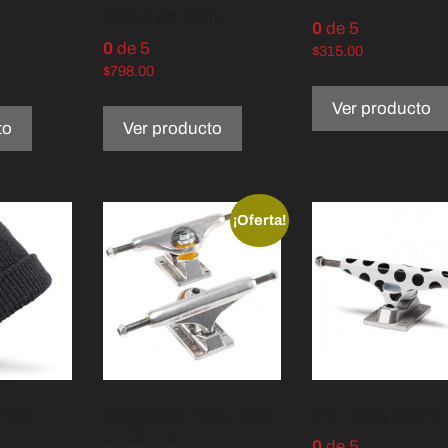
Marquesina negro
0
de 5
0
de 5
$
315.00
$
798.00
Ver producto
to
Ver producto
¡Oferta!
arbon
Independent Trucks Stage
Krux Trucks Lunares 
11 129’s 7.8″
0
de 5