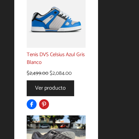
Tenis DVS Celsius Azul Gris
Blanco
El
El
$
2,499.00
$
2,084.00
precio
precio
Ver producto
original
actual
era:
es:
$2,499.00.
$2,084.00.