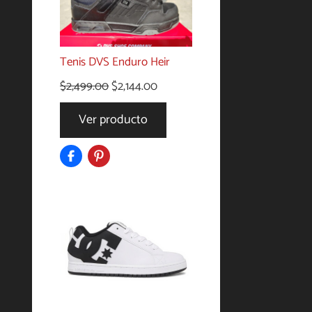
Tenis DVS Enduro Heir
El
El
$
2,499.00
$
2,144.00
precio
precio
Ver producto
original
actual
era:
es:
$2,499.00.
$2,144.00.