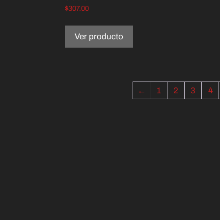
$
307.00
Ver producto
←
1
2
3
4