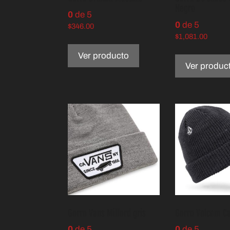
Negro
0
de 5
0
de 5
$
346.00
$
1,081.00
Ver producto
Ver produc
Gorro Vans Milford gris
Gorro Volcom C
0
de 5
0
de 5