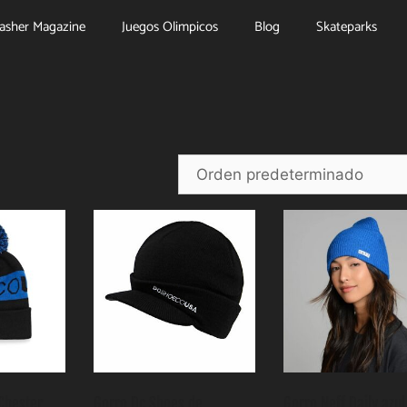
asher Magazine
Juegos Olimpicos
Blog
Skateparks
Chester
Gorro Dc Shoes de
Gorro Neff Daily azul