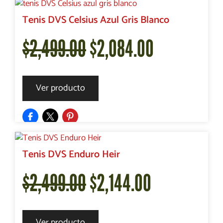
era:
es:
Tenis DVS Celsius Azul Gris Blanco
El
El
$
2,499.00
$
2,084.00
$2,500.00.
$2,424.00.
precio
precio
Ver producto
original
actual
era:
es:
Tenis DVS Enduro Heir
El
El
$
2,499.00
$
2,144.00
$2,499.00.
$2,084.00.
precio
precio
Ver producto