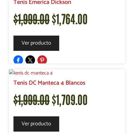
era:
es:
Tenis Emerica Dickson
El
El
$
1,999.00
$
1,764.00
$2,199.00.
$1,418.00.
precio
precio
Ver producto
original
actual
era:
es:
Tenis DC Manteca 4 Blancos
El
El
$
1,999.00
$
1,709.00
$1,999.00.
$1,764.00.
precio
precio
Ver producto