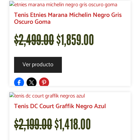
era:
es:
Tenis Etnies Marana Michelin Negro Gris
Oscuro Goma
$2,499.00.
$1,820.00.
El
El
$
2,499.00
$
1,859.00
precio
precio
Ver producto
original
actual
era:
es:
Tenis DC Court Graffik Negro Azul
El
El
$
2,199.00
$
1,418.00
$2,499.00.
$1,859.00.