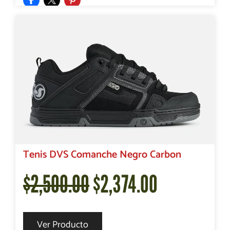
original
actual
era:
es:
$2,500.00.
$2,206.00.
Tenis DVS Comanche Negro Carbon
El
El
$
2,500.00
$
2,374.00
precio
precio
Ver Producto