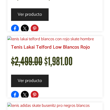
precio
precio
Ver producto
original
actual
era:
es:
Tenis Lakai Telford Low Blancos Rojo
El
El
$
2,499.00
$
1,981.00
$1,999.00.
$1,624.00.
precio
precio
Ver producto
original
actual