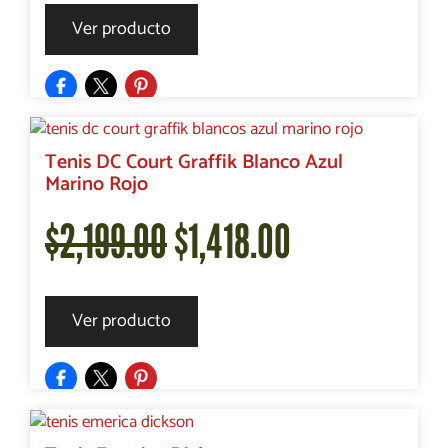
precio
precio
Ver producto
original
actual
era:
es:
Tenis DC Court Graffik Blanco Azul
Marino Rojo
$2,199.00.
$1,418.00.
El
El
$
2,199.00
$
1,418.00
precio
precio
Ver producto
original
actual