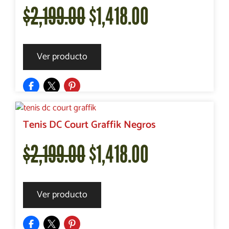
El
El
$
2,199.00
$
1,418.00
$2,199.00.
$1,632.00.
precio
precio
Ver producto
original
actual
era:
es:
Tenis DC Court Graffik Negros
El
El
$
2,199.00
$
1,418.00
$2,199.00.
$1,418.00.
precio
precio
Ver producto
original
actual