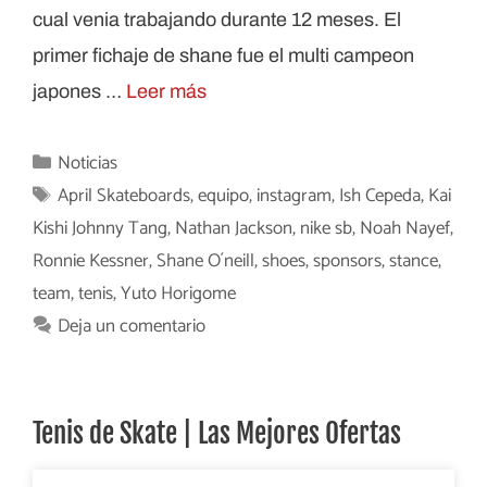
cual venia trabajando durante 12 meses. El
primer fichaje de shane fue el multi campeon
japones …
Leer más
Categorías
Noticias
Etiquetas
April Skateboards
,
equipo
,
instagram
,
Ish Cepeda
,
Kai
Kishi Johnny Tang
,
Nathan Jackson
,
nike sb
,
Noah Nayef
,
Ronnie Kessner
,
Shane O´neill
,
shoes
,
sponsors
,
stance
,
team
,
tenis
,
Yuto Horigome
Deja un comentario
Tenis de Skate | Las Mejores Ofertas