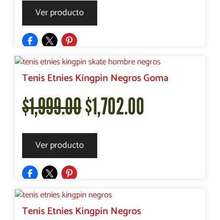
precio
precio
Ver producto
original
actual
era:
es:
Tenis Etnies Kingpin Negros Goma
El
El
$
1,999.00
$
1,702.00
$2,499.00.
$1,925.00.
precio
precio
Ver producto
original
actual
era:
es:
Tenis Etnies Kingpin Negros