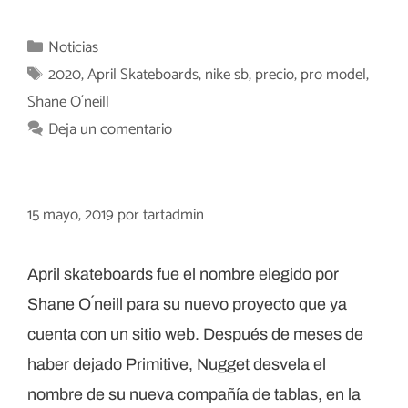
Categorías
Noticias
Etiquetas
2020
,
April Skateboards
,
nike sb
,
precio
,
pro model
,
Shane O´neill
Deja un comentario
15 mayo, 2019
por
tartadmin
April skateboards fue el nombre elegido por
Shane O´neill para su nuevo proyecto que ya
cuenta con un sitio web. Después de meses de
haber dejado Primitive, Nugget desvela el
nombre de su nueva compañía de tablas, en la