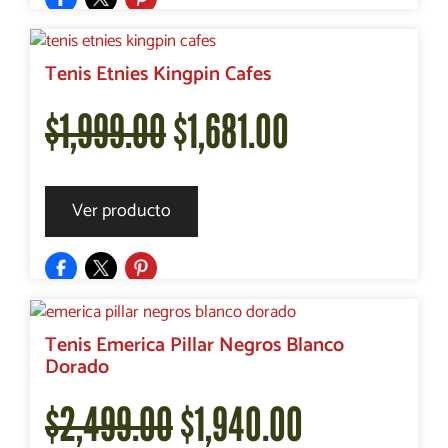
original
actual
era:
es:
Tenis Etnies Kingpin Cafes
El
El
$
1,999.00
$
1,681.00
$1,999.00.
$1,700.00.
precio
precio
Ver producto
original
actual
era:
es:
Tenis Emerica Pillar Negros Blanco
Dorado
$1,999.00.
$1,681.00.
El
El
$
2,499.00
$
1,940.00