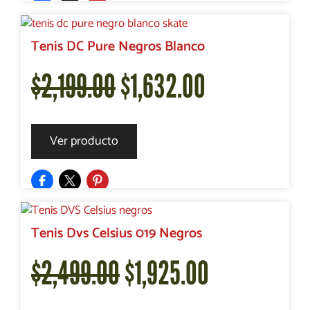
era:
es:
Tenis DC Pure Negros Blanco
El
El
$
2,199.00
$
1,632.00
$2,199.00.
$1,418.00.
precio
precio
Ver producto
original
actual
era:
es:
Tenis Dvs Celsius 019 Negros
El
El
$
2,499.00
$
1,925.00
$2,199.00.
$1,632.00.