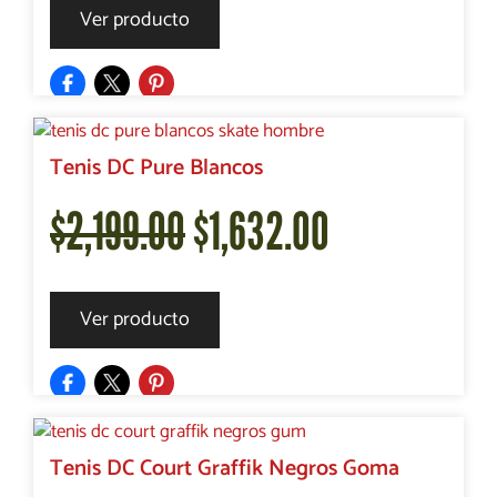
precio
precio
Ver producto
original
actual
era:
es:
Tenis DC Pure Blancos
El
El
$
2,199.00
$
1,632.00
$2,199.00.
$1,418.00.
precio
precio
Ver producto
original
actual
era:
es:
Tenis DC Court Graffik Negros Goma