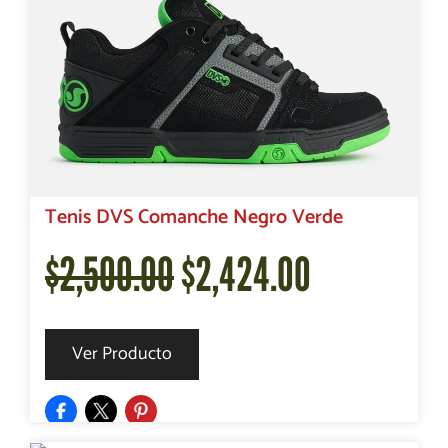
$2,500.00.
$2,135.00.
Tenis DVS Comanche Negro Verde
El
El
$
2,500.00
$
2,424.00
precio
precio
Ver Producto
original
actual