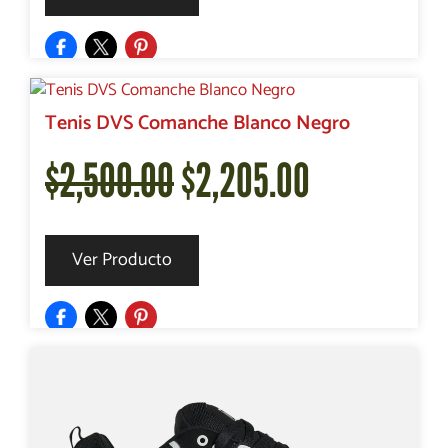
original
actual
era:
es:
Tenis DVS Comanche Blanco Negro
El
El
$
2,500.00
$
2,205.00
$2,500.00.
$2,374.00.
precio
precio
Ver Producto
original
actual
era:
es: