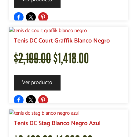
original
actual
era:
es:
Tenis DC Court Graffik Blanco Negro
El
El
$
2,199.00
$
1,418.00
$2,499.00.
$2,144.00.
precio
precio
Ver producto
original
actual
era:
es:
Tenis DC Stag Blanco Negro Azul