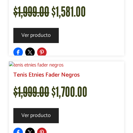
El
El
$
1,999.00
$
1,581.00
$1,999.00.
$1,702.00.
precio
precio
Ver producto
original
actual
era:
es:
Tenis Etnies Fader Negros
El
El
$
1,999.00
$
1,700.00
$1,999.00.
$1,581.00.
precio
precio
Ver producto