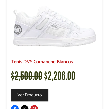
Tenis DVS Comanche Blancos
El
El
$
2,500.00
$
2,206.00
precio
precio
Ver Producto