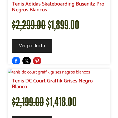
era:
es:
Tenis Adidas Skateboarding Busenitz Pro
Negros Blancos
$2,499.00.
$1,981.00.
El
El
$
2,299.00
$
1,899.00
precio
precio
Ver producto
original
actual
era:
es:
Tenis DC Court Graffik Grises Negro
Blanco
$2,299.00.
$1,899.00.
El
El
$
2,199.00
$
1,418.00