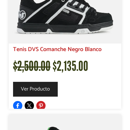
$2,500.00.
$2,205.00.
Tenis DVS Comanche Negro Blanco
El
El
$
2,500.00
$
2,135.00
precio
precio
Ver Producto
original
actual
era:
es: